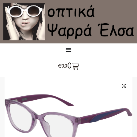
0
€
0.0