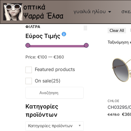
γυαλιά ηλίου
σκε
ΦΊΛΤΡΑ
Clear All
Εύρος Τιμής
Price:
€100
—
€360
Featured products
On sale
(25)
CHLOE
Κατηγορίες
CH0329S/0
προϊόντων
€
36
€
478.0
Κατηγορίες προϊόντων