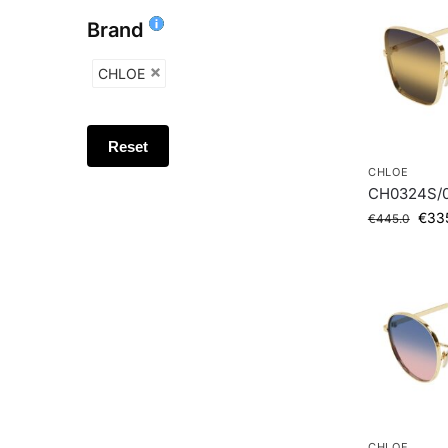
Brand
CHLOE
Reset
CHLOE
CH0324S/0
€
33
€
445.0
CHLOE