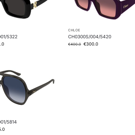
CHLOE
01/5322
CH0300S/004/5420
.0
€
300.0
€
400.0
01/5814
5.0