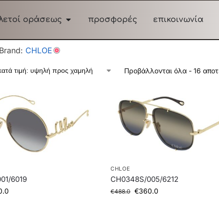
λετοί οράσεως
προσφορές
επικοινωνία
Brand:
CHLOE
Προβάλλονται όλα - 16 απο
CHLOE
01/6019
CH0348S/005/6212
0.0
€
360.0
€
488.0