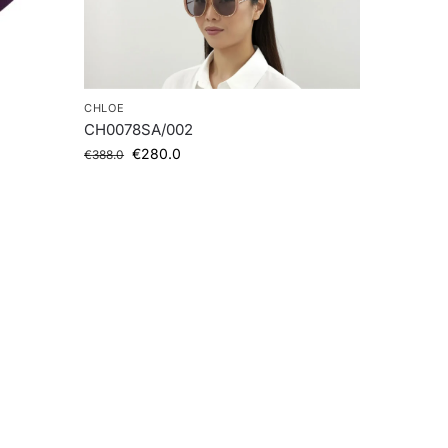
CHLOE
CH0078SA/002
€
280.0
€
388.0