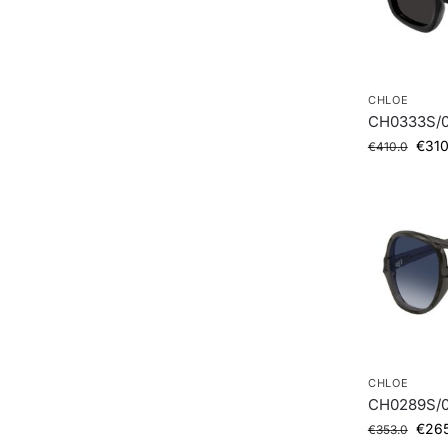
CHLOE
CH0333S/0
€
310
€
410.0
CHLOE
CH0289S/0
€
26
€
353.0