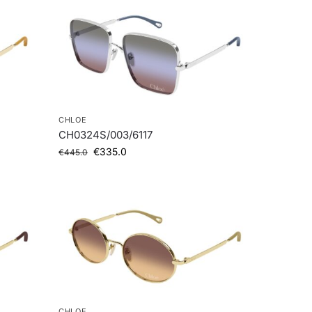
CHLOE
CH0324S/003/6117
€
335.0
€
445.0
CHLOE