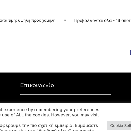
Προβάλλονται όλα - 16 απο
Επικοινωνία
Ανδρέα Παπανδρέου 59, ΤΚ 56334,
ant experience by remembering your preferences
Κορδελιό
he use of ALL the cookies. However, you may visit
2310 770 216
elsa.opto@yahoo.gr
σφέρουμε την πιο σχετική εμπειρία, θυμόμαστε
Cookie Set
άνοντας κλικ στο "Αποδοχή όλων", συναινείτε