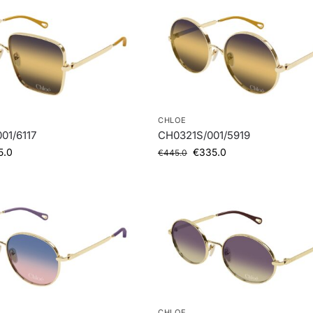
CHLOE
01/6117
CH0321S/001/5919
5.0
€
335.0
€
445.0
CHLOE