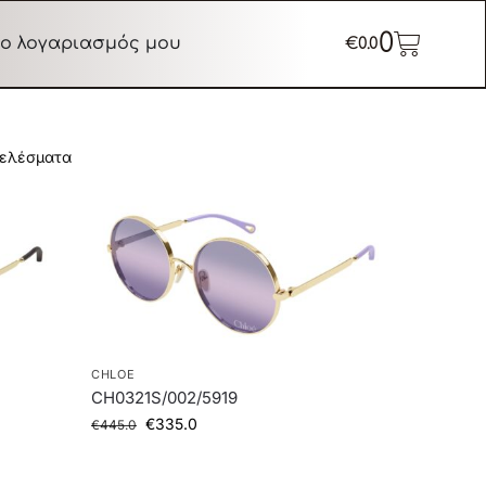
0
ο λογαριασμός μου
€
0.0
τελέσματα
CHLOE
CH0321S/002/5919
€
335.0
€
445.0