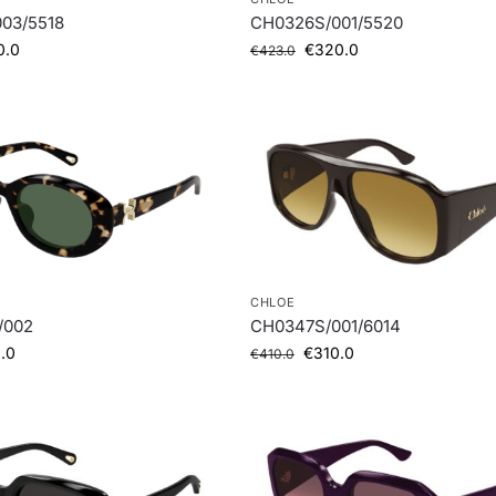
03/5518
CH0326S/001/5520
0.0
€
320.0
€
423.0
CHLOE
/002
CH0347S/001/6014
.0
€
310.0
€
410.0