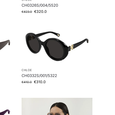
CH0326S/004/5520
€
320.0
€
423.0
CHLOE
CH0332S/001/5322
€
310.0
€
410.0