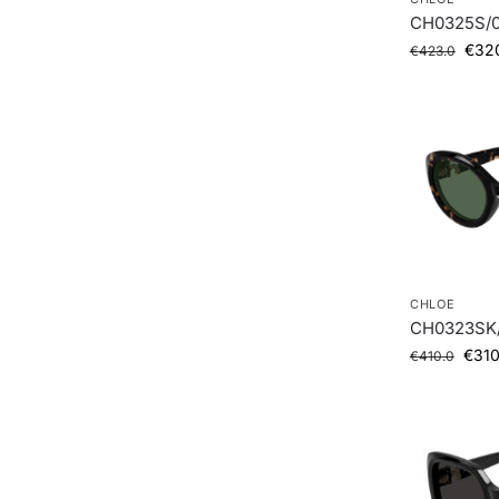
CH0325S/0
€
32
€
423.0
CHLOE
CH0323SK
€
310
€
410.0