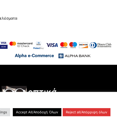
τελέσματα
tings
Accept All/Αποδοχή Όλων
Reject all/Απόρριψη όλων