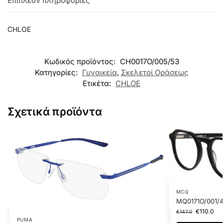
Επιπλέον πληροφορίες
CHLOE
Κωδικός προϊόντος:
CH0017O/005/53
Κατηγορίες:
Γυναικεία
,
Σκελετοί Οράσεως
Ετικέτα:
CHLOE
Σχετικά προϊόντα
MCQ
MQ0171O/001/
€
110.0
€
147.0
PUMA