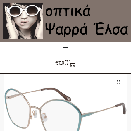
0
€
0.0