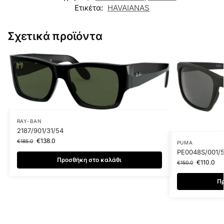
Ετικέτα:
HAVAIANAS
Σχετικά προϊόντα
RAY-BAN
2187/901/31/54
€
138.0
€
185.0
PUMA
PE0048S/001/
Προσθήκη στο καλάθι
€
110.0
€
150.0
Πρ