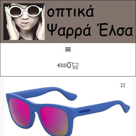
0
€
0.0