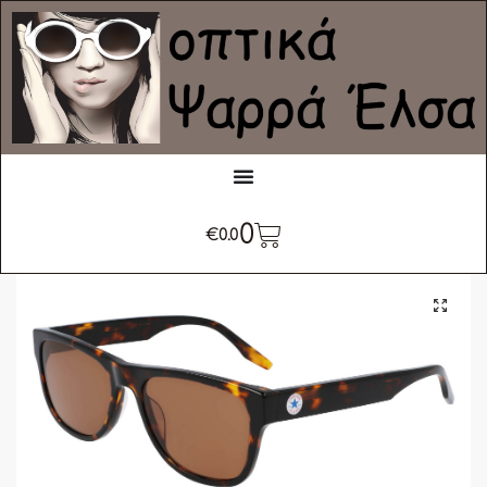
0
€
0.0