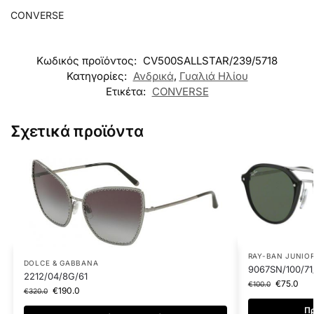
CONVERSE
Κωδικός προϊόντος:
CV500SALLSTAR/239/5718
Κατηγορίες:
Ανδρικά
,
Γυαλιά Ηλίου
Ετικέτα:
CONVERSE
Σχετικά προϊόντα
RAY-BAN JUNIO
DOLCE & GABBANA
9067SN/100/71
2212/04/8G/61
€
75.0
€
100.0
€
190.0
€
320.0
Πρ