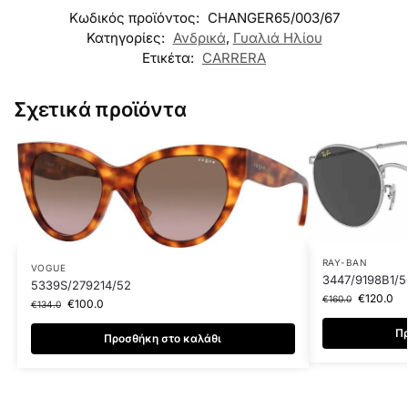
Κωδικός προϊόντος:
CHANGER65/003/67
Κατηγορίες:
Ανδρικά
,
Γυαλιά Ηλίου
Ετικέτα:
CARRERA
Σχετικά προϊόντα
RAY-BAN
VOGUE
3447/9198B1/5
5339S/279214/52
€
120.0
€
160.0
€
100.0
€
134.0
Πρ
Προσθήκη στο καλάθι