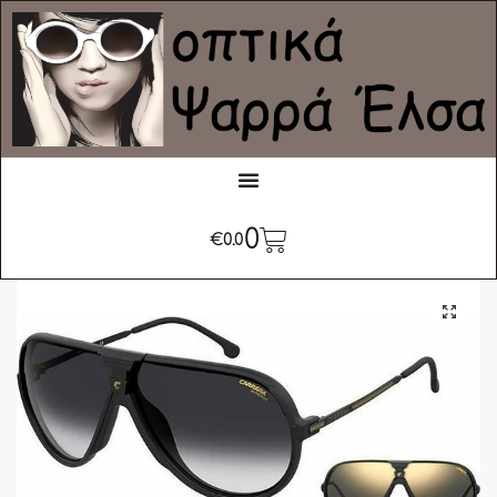
0
€
0.0