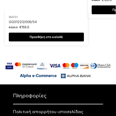
€
188.0
Πρ
GUCCI
GG0122O/006/54
€
155.0
€
222.0
Προσθήκη στο καλάθι
Πληροφορίες
Πολιτική απορρήτου ιστοσελίδας