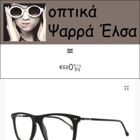
0
€
0.0