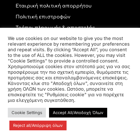
Εταιρική πολιτική απορρήτου
Πολιτική επιστροφών
Τρόποι πληρωμής & αποστολής
We use cookies on our website to give you the most
relevant experience by remembering your preferences
and repeat visits. By clicking “Accept All”, you consent
Επικοινωνία
to the use of ALL the cookies. However, you may visit
"Cookie Settings" to provide a controlled consent.
Χρησιμοποιούμε cookies στον ιστότοπό μας για να σας
προσφέρουμε την πιο σχετική εμπειρία, θυμόμαστε τις
Ανδρέα Παπανδρέου 59, ΤΚ 56334, Κορδελιό
προτιμήσεις σας και επαναλαμβανόμενες επισκέψεις.
2310 770 216
Κάνοντας κλικ στο "Αποδοχή όλων", συναινείτε στη
elsa.opto@yahoo.gr
χρήση ΟΛΩΝ των cookies. Ωστόσο, μπορείτε να
επισκεφτείτε τις "Ρυθμίσεις cookie" για να παρέχετε
μια ελεγχόμενη συγκατάθεση.
Cookie Settings
Accept All/Αποδοχή Όλων
Reject all/Απόρριψη όλων