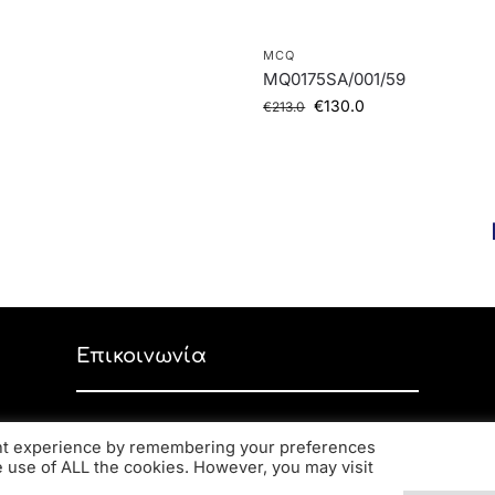
MCQ
MQ0175SA/001/59
€
130.0
€
213.0
Επικοινωνία
Ανδρέα Παπανδρέου 59, ΤΚ 56334,
ant experience by remembering your preferences
Κορδελιό
he use of ALL the cookies. However, you may visit
2310 770 216