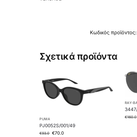
Κωδικός προϊόντος
Σχετικά προϊόντα
RAY-B
3447
€
160.0
PUMA
PJ0052S/001/49
€
70.0
€
93.0