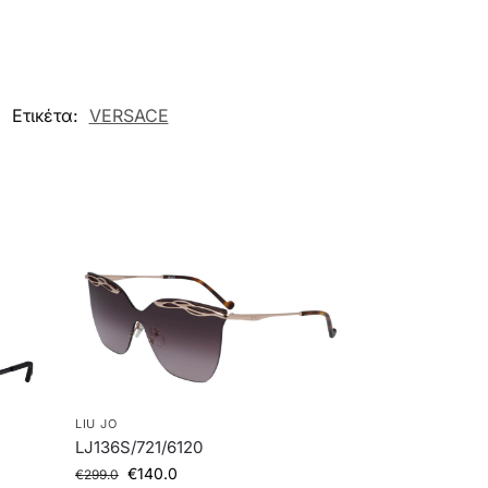
Ετικέτα:
VERSACE
LIU JO
LJ136S/721/6120
€
140.0
€
299.0