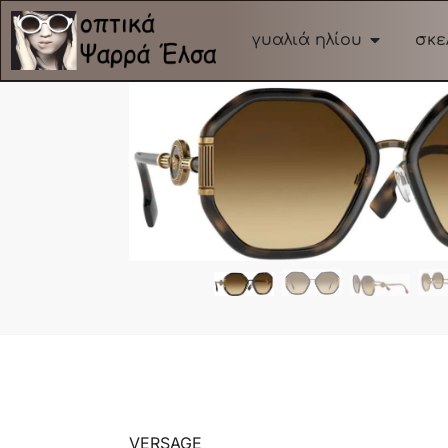
γυαλιά ηλίου
σκε
VERSAGE