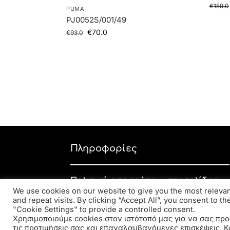
€
159.0
PUMA
PJ0052S/001/49
€
70.0
€
93.0
Πληροφορίες
Πολιτική απορρήτου ιστοσελίδας
We use cookies on our website to give you the most relev
Εταιρική πολιτική απορρήτου
and repeat visits. By clicking “Accept All”, you consent to t
"Cookie Settings" to provide a controlled consent.
Πολιτική επιστροφών
Χρησιμοποιούμε cookies στον ιστότοπό μας για να σας προ
τις προτιμήσεις σας και επαναλαμβανόμενες επισκέψεις. Κ