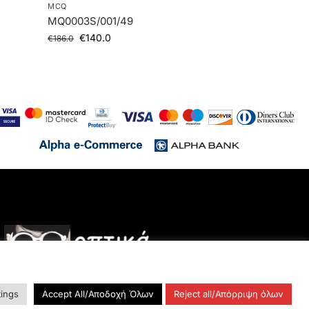
MCQ
MQ0003S/001/49
€
140.0
€
186.0
tings
Accept All/Αποδοχή Όλων
Reject all/Απόρριψη όλων