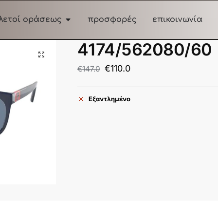
λετοί οράσεως
προσφορές
επικοινωνία
4174/562080/60
€
110.0
€
147.0
Εξαντλημένο