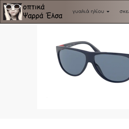
γυαλιά ηλίου
σκε