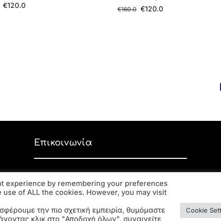
€
120.0
€
120.0
€
160.0
Επικοινωνία
Ανδρέα Παπανδρέου 59, ΤΚ 56334,
ant experience by remembering your preferences
Κορδελιό
he use of ALL the cookies. However, you may visit
2310 770 216
σφέρουμε την πιο σχετική εμπειρία, θυμόμαστε
elsa.opto@yahoo.gr
Cookie Set
άνοντας κλικ στο "Αποδοχή όλων", συναινείτε