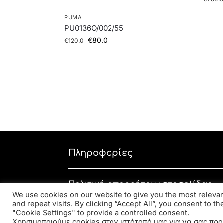
PUMA
PU0136O/002/55
€
80.0
€
120.0
Πληροφορίες
Πολιτική απορρήτου ιστοσελίδας
We use cookies on our website to give you the most relev
Εταιρική πολιτική απορρήτου
and repeat visits. By clicking “Accept All”, you consent to t
"Cookie Settings" to provide a controlled consent.
Πολιτική επιστροφών
Χρησιμοποιούμε cookies στον ιστότοπό μας για να σας προ