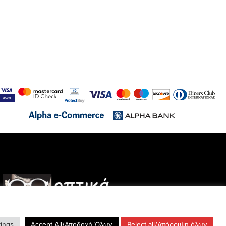
tings
Accept All/Αποδοχή Όλων
Reject all/Απόρριψη όλων