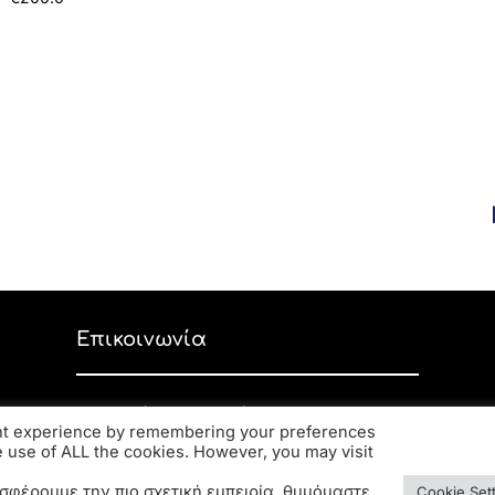
Επικοινωνία
Ανδρέα Παπανδρέου 59, ΤΚ 56334,
ant experience by remembering your preferences
Κορδελιό
he use of ALL the cookies. However, you may visit
2310 770 216
elsa.opto@yahoo.gr
σφέρουμε την πιο σχετική εμπειρία, θυμόμαστε
Cookie Set