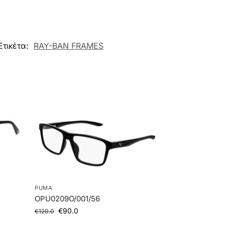
Ετικέτα:
RAY-BAN FRAMES
PUMA
OPU0209O/001/56
€
90.0
€
120.0