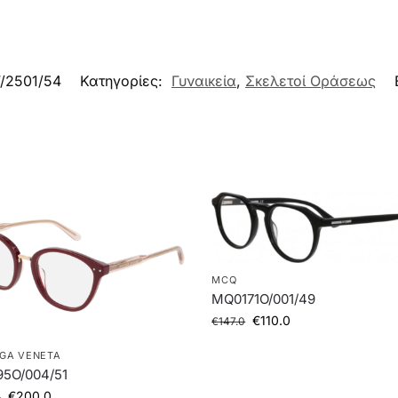
V/2501/54
Κατηγορίες:
Γυναικεία
,
Σκελετοί Οράσεως
MCQ
MQ0171O/001/49
€
110.0
€
147.0
GA VENETA
95O/004/51
€
200.0
0