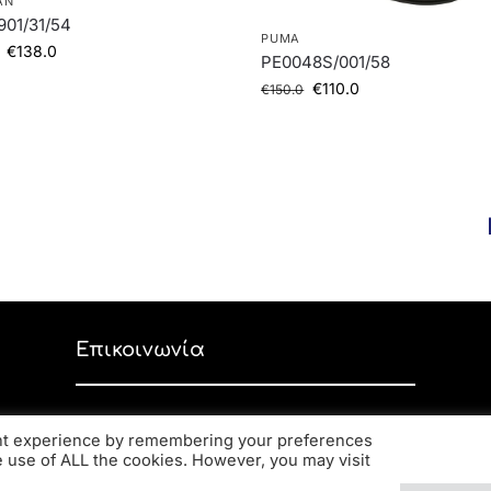
AN
901/31/54
PUMA
€
138.0
PE0048S/001/58
€
110.0
€
150.0
Επικοινωνία
Ανδρέα Παπανδρέου 59, ΤΚ 56334,
ant experience by remembering your preferences
Κορδελιό
he use of ALL the cookies. However, you may visit
2310 770 216