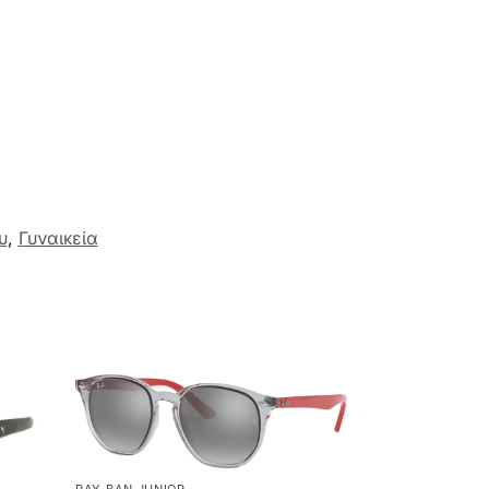
υ
,
Γυναικεία
RAY-BAN JUNIOR