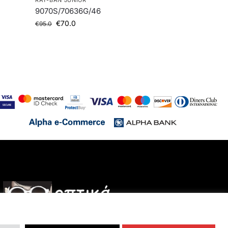
9070S/70636G/46
€
70.0
€
95.0