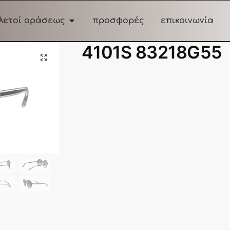
λετοί οράσεως
προσφορές
επικοινωνία
4101S 83218G55