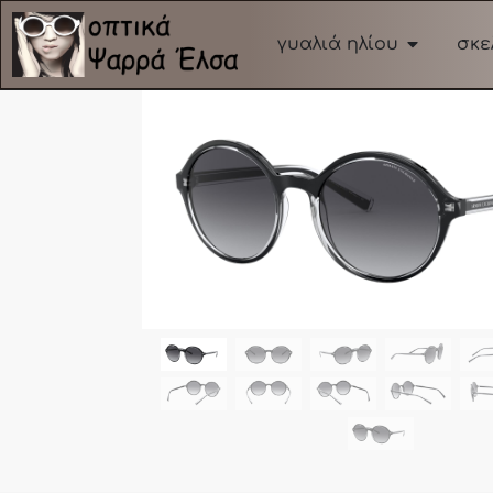
γυαλιά ηλίου
σκε