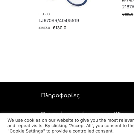
RAY-B
2187/
LIU JO
€
185.0
LJ670SR/404/5519
€
130.0
€
237.0
Πληροφορίες
Πολιτική απορρήτου ιστοσελίδας
We use cookies on our website to give you the most relev
Εταιρική πολιτική απορρήτου
and repeat visits. By clicking “Accept All”, you consent to t
"Cookie Settings" to provide a controlled consent.