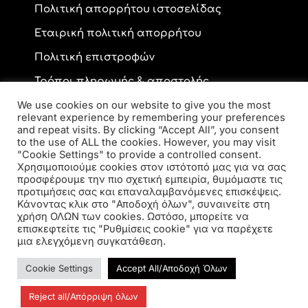
Πολιτική απορρήτου ιστοσελίδας
Εταιρική πολιτική απορρήτου
Πολιτική επιστροφών
Τρόποι πληρωμής & αποστολής
We use cookies on our website to give you the most
relevant experience by remembering your preferences
and repeat visits. By clicking “Accept All”, you consent
Επικοινωνία
to the use of ALL the cookies. However, you may visit
"Cookie Settings" to provide a controlled consent.
Χρησιμοποιούμε cookies στον ιστότοπό μας για να σας
προσφέρουμε την πιο σχετική εμπειρία, θυμόμαστε τις
Ανδρέα Παπανδρέου 59, ΤΚ 56334, Κορδελιό
προτιμήσεις σας και επαναλαμβανόμενες επισκέψεις.
2310 770 216
Κάνοντας κλικ στο "Αποδοχή όλων", συναινείτε στη
elsa.opto@yahoo.gr
χρήση ΟΛΩΝ των cookies. Ωστόσο, μπορείτε να
επισκεφτείτε τις "Ρυθμίσεις cookie" για να παρέχετε
μια ελεγχόμενη συγκατάθεση.
Cookie Settings
Accept All/Αποδοχή Όλων
Reject all/Απόρριψη όλων