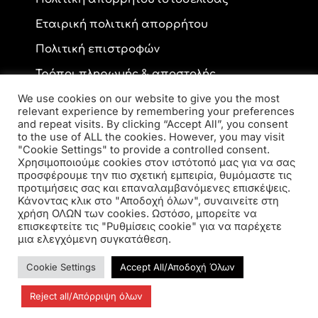
Εταιρική πολιτική απορρήτου
Πολιτική επιστροφών
Τρόποι πληρωμής & αποστολής
We use cookies on our website to give you the most
relevant experience by remembering your preferences
and repeat visits. By clicking “Accept All”, you consent
Επικοινωνία
to the use of ALL the cookies. However, you may visit
"Cookie Settings" to provide a controlled consent.
Χρησιμοποιούμε cookies στον ιστότοπό μας για να σας
προσφέρουμε την πιο σχετική εμπειρία, θυμόμαστε τις
Ανδρέα Παπανδρέου 59, ΤΚ 56334, Κορδελιό
προτιμήσεις σας και επαναλαμβανόμενες επισκέψεις.
2310 770 216
Κάνοντας κλικ στο "Αποδοχή όλων", συναινείτε στη
elsa.opto@yahoo.gr
χρήση ΟΛΩΝ των cookies. Ωστόσο, μπορείτε να
επισκεφτείτε τις "Ρυθμίσεις cookie" για να παρέχετε
μια ελεγχόμενη συγκατάθεση.
Cookie Settings
Accept All/Αποδοχή Όλων
Reject all/Απόρριψη όλων