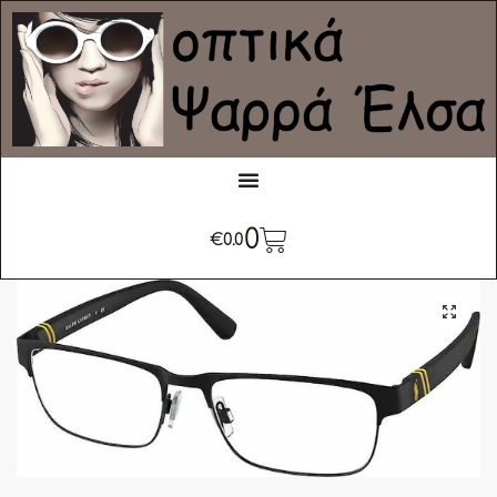
0
€
0.0