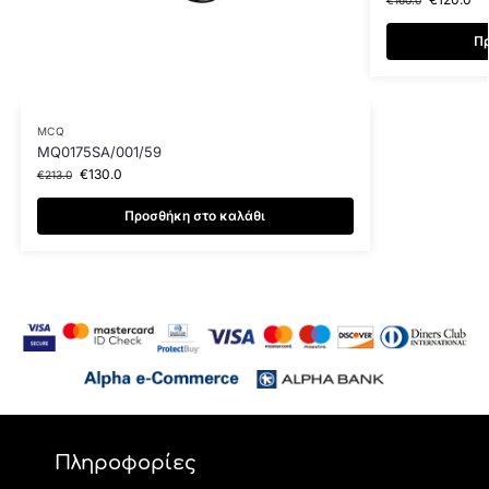
Πρ
MCQ
MQ0175SA/001/59
€
130.0
€
213.0
Προσθήκη στο καλάθι
Πληροφορίες