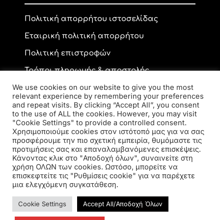
Πολιτική απορρήτου ιστοσελίδας
Εταιρική πολιτική απορρήτου
Πολιτική επιστροφών
Τρόποι πληρωμής & αποστολής
We use cookies on our website to give you the most
relevant experience by remembering your preferences
and repeat visits. By clicking “Accept All”, you consent
Επικοινωνία
to the use of ALL the cookies. However, you may visit
"Cookie Settings" to provide a controlled consent.
Χρησιμοποιούμε cookies στον ιστότοπό μας για να σας
προσφέρουμε την πιο σχετική εμπειρία, θυμόμαστε τις
Ανδρέα Παπανδρέου 59, ΤΚ 56334, Κορδελιό
προτιμήσεις σας και επαναλαμβανόμενες επισκέψεις.
2310 770 216
Κάνοντας κλικ στο "Αποδοχή όλων", συναινείτε στη
elsa.opto@yahoo.gr
χρήση ΟΛΩΝ των cookies. Ωστόσο, μπορείτε να
επισκεφτείτε τις "Ρυθμίσεις cookie" για να παρέχετε
μια ελεγχόμενη συγκατάθεση.
Cookie Settings
Accept All/Αποδοχή Όλων