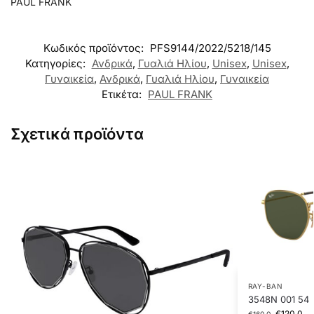
PAUL FRANK
Κωδικός προϊόντος:
PFS9144/2022/5218/145
Κατηγορίες:
Ανδρικά
,
Γυαλιά Ηλίου
,
Unisex
,
Unisex
,
Γυναικεία
,
Ανδρικά
,
Γυαλιά Ηλίου
,
Γυναικεία
Ετικέτα:
PAUL FRANK
Σχετικά προϊόντα
RAY-BAN
3548N 001 54
€
120.0
€
160.0