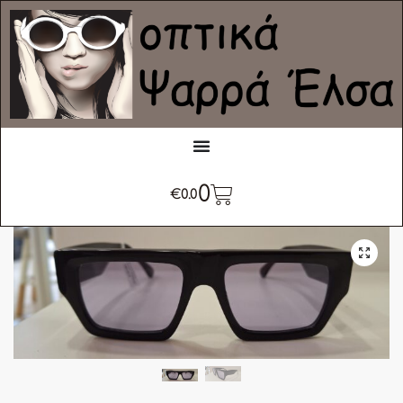
0
€
0.0