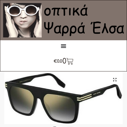
0
€
0.0