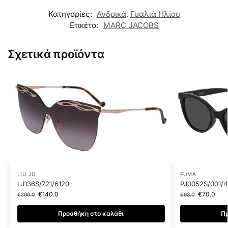
Κατηγορίες:
Ανδρικά
,
Γυαλιά Ηλίου
Ετικέτα:
MARC JACOBS
Σχετικά προϊόντα
LIU JO
PUMA
LJ136S/721/6120
PJ0052S/001/4
€
140.0
€
70.0
€
299.0
€
93.0
Προσθήκη στο καλάθι
Πρ