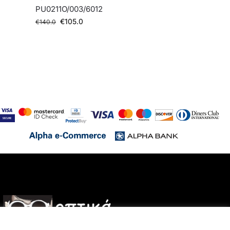
PU0211O/003/6012
€
105.0
€
140.0