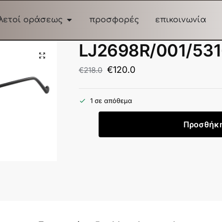
λετοί οράσεως
προσφορές
επικοινωνία
LJ2698R/001/53
€
120.0
€
218.0
1 σε απόθεμα
Προσθήκη