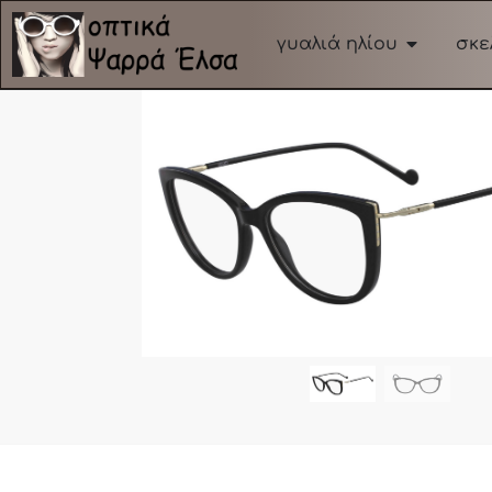
γυαλιά ηλίου
σκε