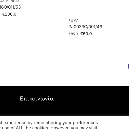
GA VENETA
6O/011/53
€
200.0
PUMA
PJ0033O/001/49
€
60.0
€
85.0
Επικοινωνία
Ανδρέα Παπανδρέου 59, ΤΚ 56334,
ant experience by remembering your preferences
Κορδελιό
he use of ALL the cookies. However, you may visit