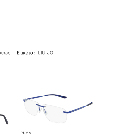
σεως
Ετικέτα:
LIU JO
PUMA