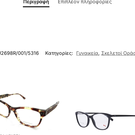
Περιγραφή
Επιπλέον πληροφορίες
J2698R/001/5316
Κατηγορίες:
Γυναικεία
,
Σκελετοί Ορά