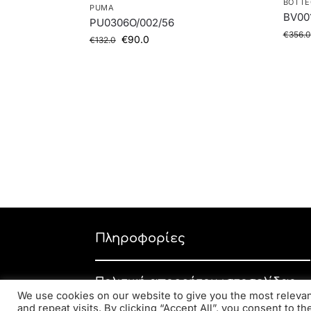
BOTTE
PUMA
BV001
PU0306O/002/56
€
356.0
€
90.0
€
132.0
Πληροφορίες
Πολιτική απορρήτου ιστοσελίδας
We use cookies on our website to give you the most relev
Εταιρική πολιτική απορρήτου
and repeat visits. By clicking “Accept All”, you consent to t