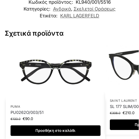
Κωδικός προϊόντος:
KL940/001/5516
Κατηγορίες:
Ανδρικά
,
Σκελετοί Οράσεως
Ετικέτα:
KARL LAGERFELD
Σχετικά προϊόντα
SAINT LAURENT
SL 177 SLIM/00
PUMA
PU0262O/003/51
€
210.0
€
308.0
€
90.0
€
133.0
Πρ
Προσθήκη στο καλάθι