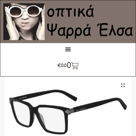
0
€
0.0