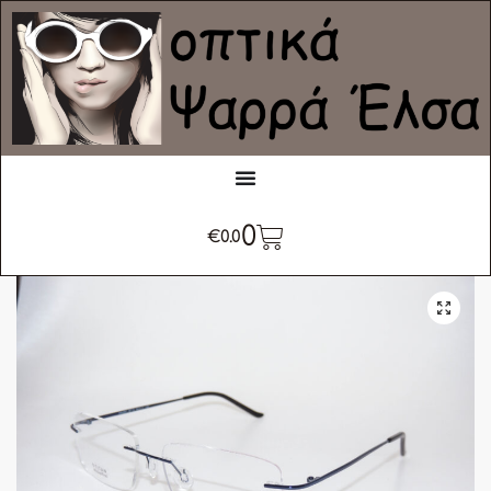
0
€
0.0