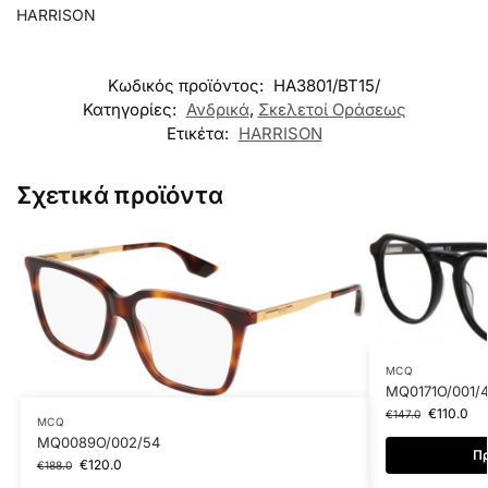
HARRISON
Κωδικός προϊόντος:
HA3801/BT15/
Κατηγορίες:
Ανδρικά
,
Σκελετοί Οράσεως
Ετικέτα:
HARRISON
Σχετικά προϊόντα
MCQ
MQ0171O/001/
€
110.0
€
147.0
MCQ
MQ0089O/002/54
Πρ
€
120.0
€
188.0