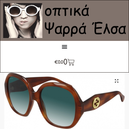
0
€
0.0