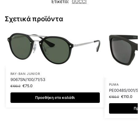
Ετικέτα:
GUCCI
Σχετικά προϊόντα
RAY-BAN JUNIOR
9067SN/100/71/53
PUMA
€
75.0
€
100.0
PE0048S/001/
€
110.0
€
150.0
Προσθήκη στο καλάθι
Πρ