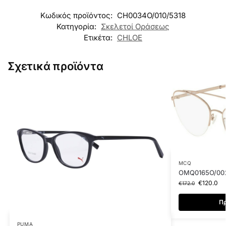
Κωδικός προϊόντος:
CH0034O/010/5318
Κατηγορία:
Σκελετοί Οράσεως
Ετικέτα:
CHLOE
Σχετικά προϊόντα
MCQ
OMQ0165O/00
€
120.0
€
172.0
Πρ
PUMA