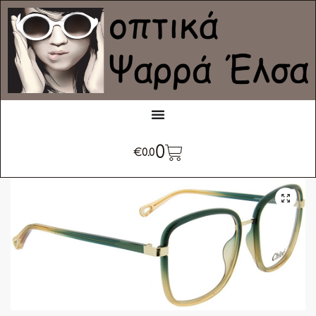
0
€
0.0