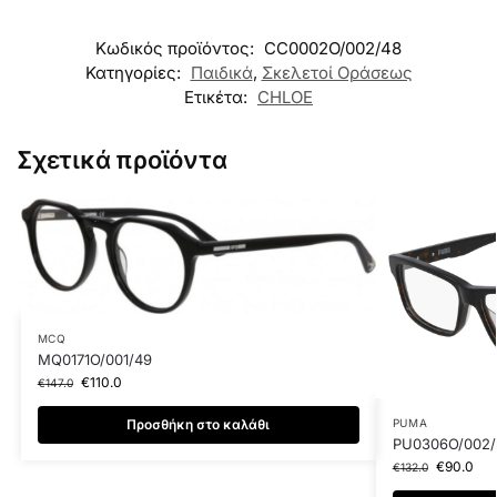
Κωδικός προϊόντος:
CC0002O/002/48
Κατηγορίες:
Παιδικά
,
Σκελετοί Οράσεως
Ετικέτα:
CHLOE
Σχετικά προϊόντα
MCQ
MQ0171O/001/49
€
110.0
€
147.0
PUMA
Προσθήκη στο καλάθι
PU0306O/002/
€
90.0
€
132.0