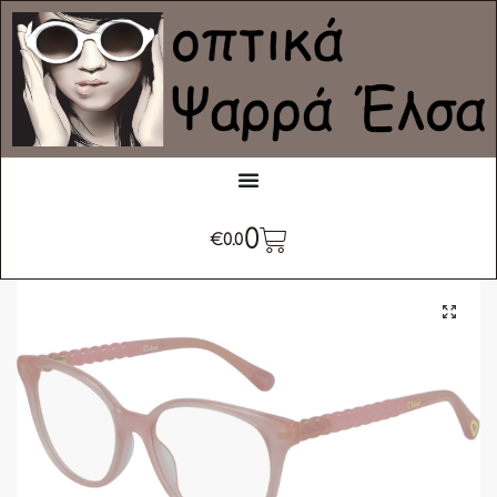
0
€
0.0