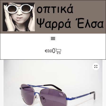
0
€
0.0