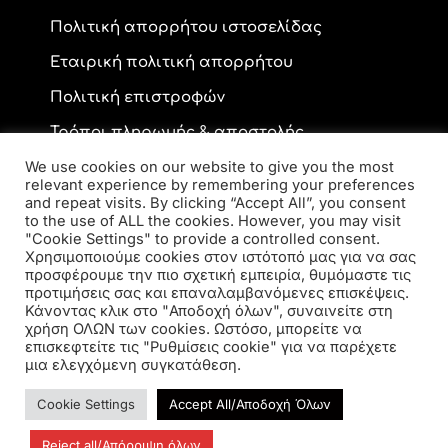
Πολιτική απορρήτου ιστοσελίδας
Εταιρική πολιτική απορρήτου
Πολιτική επιστροφών
Τρόποι πληρωμής & αποστολής
We use cookies on our website to give you the most
relevant experience by remembering your preferences
and repeat visits. By clicking “Accept All”, you consent
Επικοινωνία
to the use of ALL the cookies. However, you may visit
"Cookie Settings" to provide a controlled consent.
Χρησιμοποιούμε cookies στον ιστότοπό μας για να σας
προσφέρουμε την πιο σχετική εμπειρία, θυμόμαστε τις
Ανδρέα Παπανδρέου 59, ΤΚ 56334, Κορδελιό
προτιμήσεις σας και επαναλαμβανόμενες επισκέψεις.
2310 770 216
Κάνοντας κλικ στο "Αποδοχή όλων", συναινείτε στη
elsa.opto@yahoo.gr
χρήση ΟΛΩΝ των cookies. Ωστόσο, μπορείτε να
επισκεφτείτε τις "Ρυθμίσεις cookie" για να παρέχετε
μια ελεγχόμενη συγκατάθεση.
Cookie Settings
Accept All/Αποδοχή Όλων
Reject all/Απόρριψη όλων