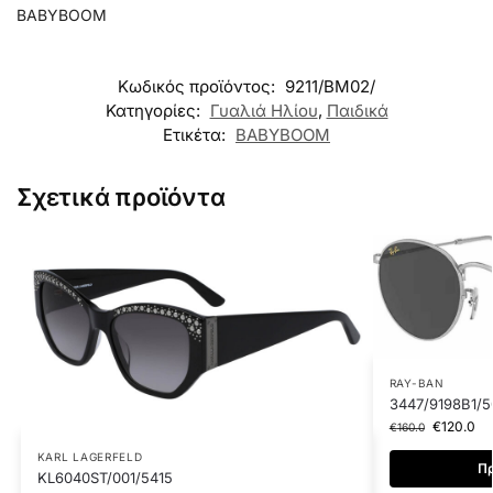
BABYBOOM
Κωδικός προϊόντος:
9211/BM02/
Κατηγορίες:
Γυαλιά Ηλίου
,
Παιδικά
Ετικέτα:
BABYBOOM
Σχετικά προϊόντα
RAY-BAN
3447/9198B1/5
€
120.0
€
160.0
KARL LAGERFELD
Πρ
KL6040ST/001/5415