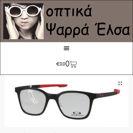
0
€
0.0