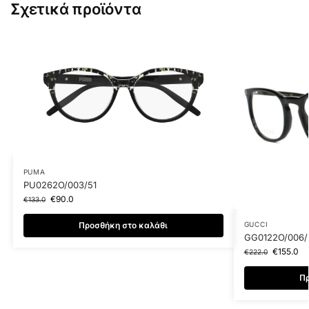
Σχετικά προϊόντα
PUMA
PU0262O/003/51
€
90.0
€
133.0
Προσθήκη στο καλάθι
GUCCI
GG0122O/006/
€
155.0
€
222.0
Πρ