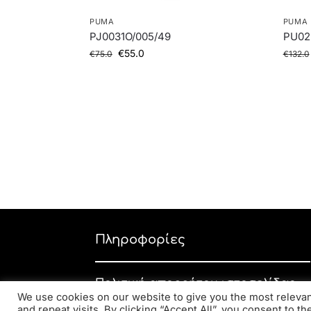
PUMA
PUMA
PJ0031O/005/49
PU02
€
55.0
€
75.0
€
132.0
Πληροφορίες
Πολιτική απορρήτου ιστοσελίδας
We use cookies on our website to give you the most relev
Εταιρική πολιτική απορρήτου
and repeat visits. By clicking “Accept All”, you consent to t