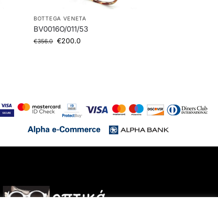
BOTTEGA VENETA
BV0016O/011/53
€
200.0
€
356.0