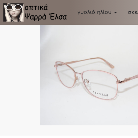
γυαλιά ηλίου
σκε