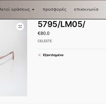
λετοί οράσεως
προσφορές
επικοινωνία
5795/LM05/
€
80.0
CELESTE
Εξαντλημένο