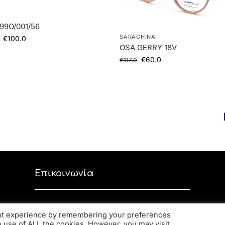
99O/001/56
SARAGHINA
€
100.0
OSA GERRY 18V
€
60.0
€
117.0
Επικοινωνία
Ανδρέα Παπανδρέου 59, ΤΚ 56334,
ant experience by remembering your preferences
Κορδελιό
he use of ALL the cookies. However, you may visit