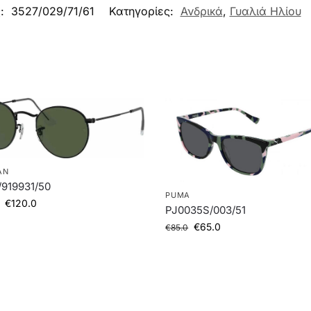
ς:
3527/029/71/61
Κατηγορίες:
Ανδρικά
,
Γυαλιά Ηλίου
AN
919931/50
PUMA
€
120.0
PJ0035S/003/51
€
65.0
€
85.0