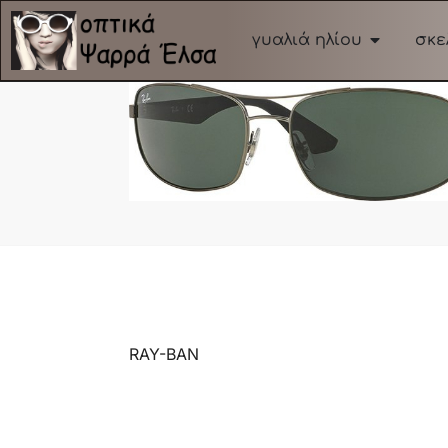
γυαλιά ηλίου
σκε
RAY-BAN