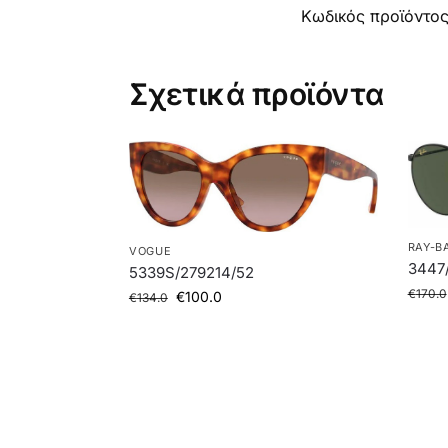
Κωδικός προϊόντο
Σχετικά προϊόντα
RAY-B
VOGUE
3447/
5339S/279214/52
€
170.0
€
100.0
€
134.0