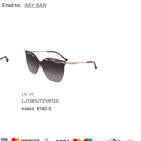
Ετικέτα:
RAY-BAN
LIU JO
LJ136S/721/6120
€
140.0
€
299.0