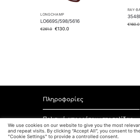
RAY-B
LONGCHAMP
3548
LO669S/598/5616
€
160.0
€
130.0
€
261.0
Πληροφορίες
Πολιτική απορρήτου ιστοσελίδας
We use cookies on our website to give you the most relev
Εταιρική πολιτική απορρήτου
and repeat visits. By clicking “Accept All”, you consent to t
"Cookie Settings" to provide a controlled consent.