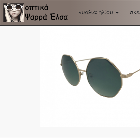
γυαλιά ηλίου
σκε