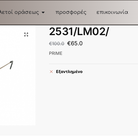
λετοί οράσεως
προσφορές
επικοινωνία
2531/LM02/
€
65.0
€
100.0
PRIME
Εξαντλημένο