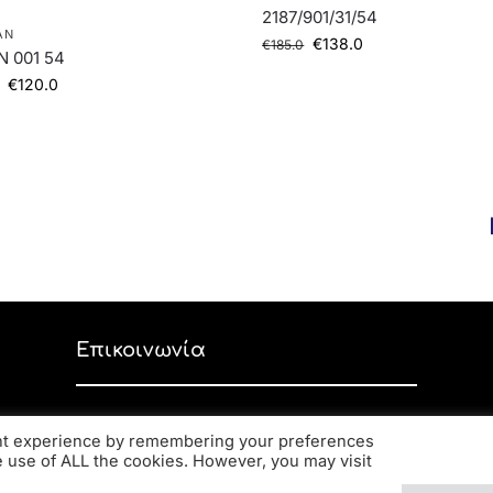
2187/901/31/54
AN
€
138.0
€
185.0
N 001 54
€
120.0
Επικοινωνία
Ανδρέα Παπανδρέου 59, ΤΚ 56334,
ant experience by remembering your preferences
Κορδελιό
he use of ALL the cookies. However, you may visit
2310 770 216