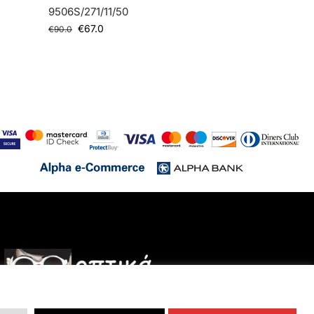
9506S/271/11/50
€
67.0
€
90.0