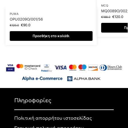
MCQ
MQ0089O/002
PUMA
€
120.0
€
188.0
OPU0209O/001/56
€
90.0
€
120.0
Πρ
Προσθήκη στο καλάθι
Πληροφορίες
Πολιτική απορρήτου ιστοσελίδας