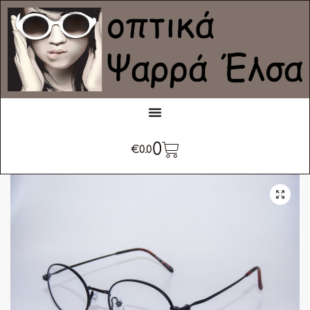
0
€
0.0