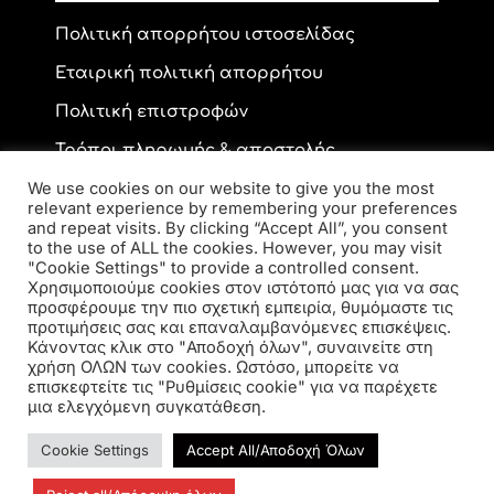
Πολιτική απορρήτου ιστοσελίδας
Εταιρική πολιτική απορρήτου
Πολιτική επιστροφών
Τρόποι πληρωμής & αποστολής
We use cookies on our website to give you the most
relevant experience by remembering your preferences
and repeat visits. By clicking “Accept All”, you consent
Επικοινωνία
to the use of ALL the cookies. However, you may visit
"Cookie Settings" to provide a controlled consent.
Χρησιμοποιούμε cookies στον ιστότοπό μας για να σας
προσφέρουμε την πιο σχετική εμπειρία, θυμόμαστε τις
Ανδρέα Παπανδρέου 59, ΤΚ 56334, Κορδελιό
προτιμήσεις σας και επαναλαμβανόμενες επισκέψεις.
2310 770 216
Κάνοντας κλικ στο "Αποδοχή όλων", συναινείτε στη
elsa.opto@yahoo.gr
χρήση ΟΛΩΝ των cookies. Ωστόσο, μπορείτε να
επισκεφτείτε τις "Ρυθμίσεις cookie" για να παρέχετε
μια ελεγχόμενη συγκατάθεση.
Cookie Settings
Accept All/Αποδοχή Όλων