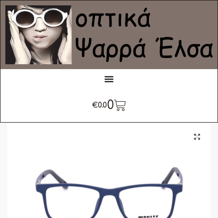
0
€
0.0