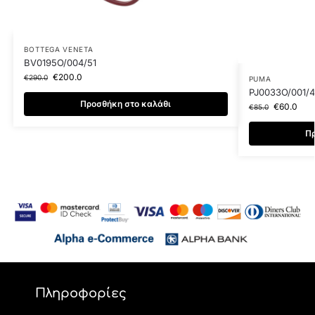
BOTTEGA VENETA
BV0195O/004/51
€
200.0
€
290.0
PUMA
PJ0033O/001/
Προσθήκη στο καλάθι
€
60.0
€
85.0
Πρ
Πληροφορίες