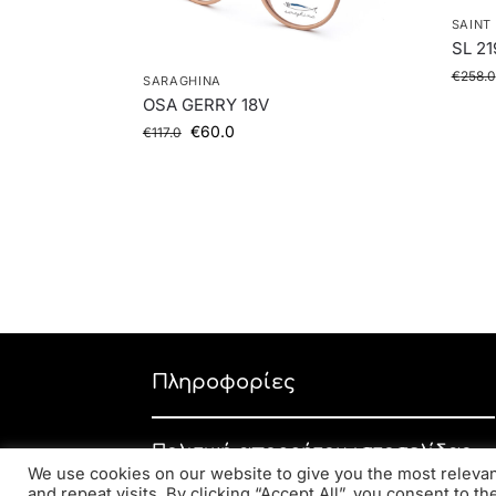
SAINT
SL 21
€
258.0
SARAGHINA
OSA GERRY 18V
€
60.0
€
117.0
Πληροφορίες
Πολιτική απορρήτου ιστοσελίδας
We use cookies on our website to give you the most relev
Εταιρική πολιτική απορρήτου
and repeat visits. By clicking “Accept All”, you consent to t