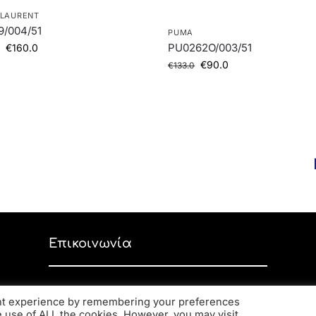
 LAURENT
9/004/51
PUMA
PU0262O/003/51
€
160.0
€
90.0
€
133.0
Επικοινωνία
Ανδρέα Παπανδρέου 59, ΤΚ 56334,
ant experience by remembering your preferences
Κορδελιό
he use of ALL the cookies. However, you may visit