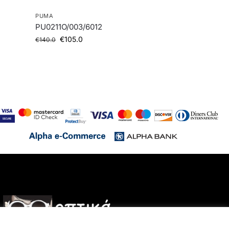
PUMA
PU0211O/003/6012
€
105.0
€
140.0