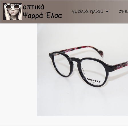
γυαλιά ηλίου
σκε