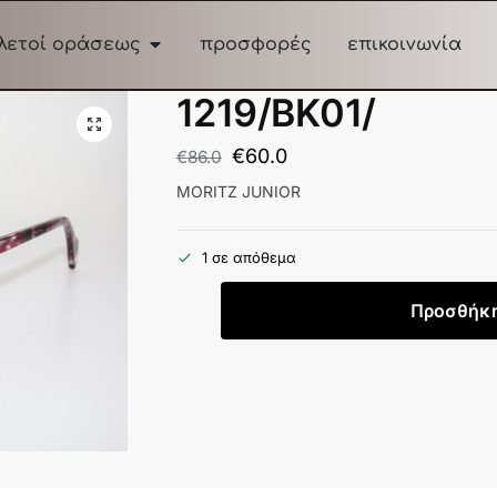
λετοί οράσεως
προσφορές
επικοινωνία
1219/BK01/
€
60.0
€
86.0
MORITZ JUNIOR
1 σε απόθεμα
Προσθήκη