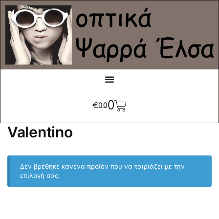
0
€
0.0
Valentino
Δεν βρέθηκε κανένα προϊόν που να ταιριάζει με την
επιλογή σας.