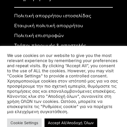
Πολιτική απορρήτου ιστοσελίδας
Εταιρική πολιτική απορρήτου
Πολιτική επιστροφών
Τρόποι πληρωμής & αποστολής
We use cookies on our website to give you the most
relevant experience by remembering your preferences
and repeat visits. By clicking “Accept All”, you consent
Επικοινωνία
to the use of ALL the cookies. However, you may visit
"Cookie Settings" to provide a controlled consent.
Χρησιμοποιούμε cookies στον ιστότοπό μας για να σας
προσφέρουμε την πιο σχετική εμπειρία, θυμόμαστε τις
Ανδρέα Παπανδρέου 59, ΤΚ 56334, Κορδελιό
προτιμήσεις σας και επαναλαμβανόμενες επισκέψεις.
2310 770 216
Κάνοντας κλικ στο "Αποδοχή όλων", συναινείτε στη
elsa.opto@yahoo.gr
χρήση ΟΛΩΝ των cookies. Ωστόσο, μπορείτε να
επισκεφτείτε τις "Ρυθμίσεις cookie" για να παρέχετε
μια ελεγχόμενη συγκατάθεση.
Cookie Settings
Accept All/Αποδοχή Όλων