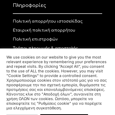
Πληροφορίες
Πολιτική απορρήτου ιστοσελίδας
Εταιρική πολιτική απορρήτου
Πολιτική επιστροφών
Τρόποι πληρωμής & αποστολής
We use cookies on our website to give you the most
relevant experience by remembering your preferences
and repeat visits. By clicking “Accept All”, you consent
Επικοινωνία
to the use of ALL the cookies. However, you may visit
"Cookie Settings" to provide a controlled consent.
Χρησιμοποιούμε cookies στον ιστότοπό μας για να σας
προσφέρουμε την πιο σχετική εμπειρία, θυμόμαστε τις
Ανδρέα Παπανδρέου 59, ΤΚ 56334, Κορδελιό
προτιμήσεις σας και επαναλαμβανόμενες επισκέψεις.
2310 770 216
Κάνοντας κλικ στο "Αποδοχή όλων", συναινείτε στη
elsa.opto@yahoo.gr
χρήση ΟΛΩΝ των cookies. Ωστόσο, μπορείτε να
επισκεφτείτε τις "Ρυθμίσεις cookie" για να παρέχετε
μια ελεγχόμενη συγκατάθεση.