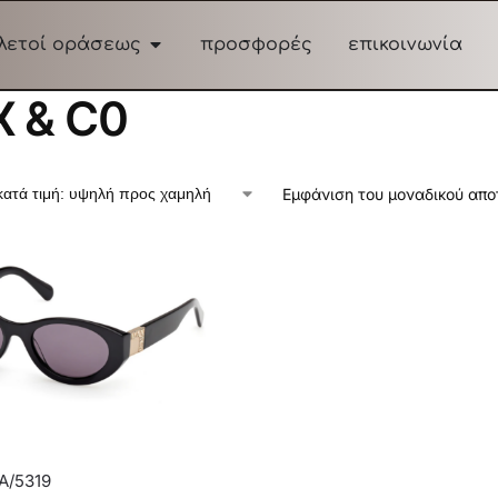
λετοί οράσεως
προσφορές
επικοινωνία
 & C0
Εμφάνιση του μοναδικού απ
A/5319