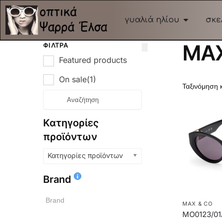
γυαλιά ηλίου
σκε
MAX
ΦΊΛΤΡΑ
Featured products
On sale
(1)
Κατηγορίες
προϊόντων
Κατηγορίες προϊόντων
Brand
MAX & CO
MO0123/01