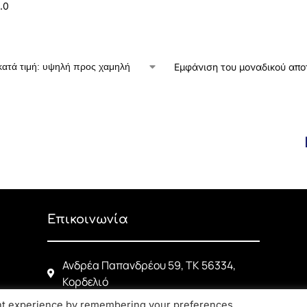
.0
Εμφάνιση του μοναδικού απ
Επικοινωνία
Ανδρέα Παπανδρέου 59, ΤΚ 56334,
Κορδελιό
2310 770 216
ant experience by remembering your preferences