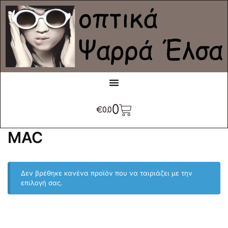
0
€
0.0
MAC
Δεν βρέθηκε κανένα προϊόν που να ταιριάζει με την
επιλογή σας.