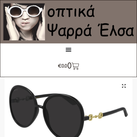
0
€
0.0