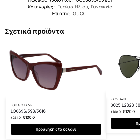
Κατηγορίες:
Γυαλιά Ηλίου
,
Γυναικεία
Ετικέτα:
GUCCI
Σχετικά προϊόντα
RAY-BAN
3025 L2823 5
LONGCHAMP
LO669S/598/5616
€
120.0
€
160.0
€
130.0
€
261.0
Πρ
Προσθήκη στο καλάθι