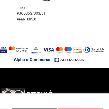
PUMA
PJ0035S/003/51
€
65.0
€
85.0