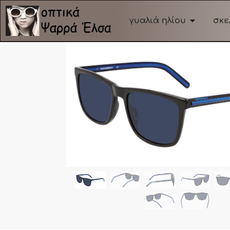
γυαλιά ηλίου
σκε