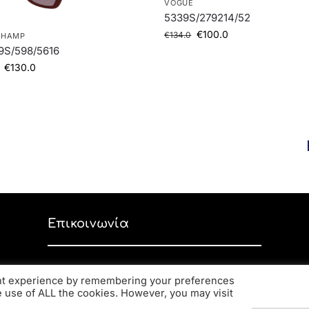
VOGUE
5339S/279214/52
€
100.0
€
134.0
CHAMP
9S/598/5616
€
130.0
Επικοινωνία
Ανδρέα Παπανδρέου 59, ΤΚ 56334,
ant experience by remembering your preferences
Κορδελιό
he use of ALL the cookies. However, you may visit
2310 770 216