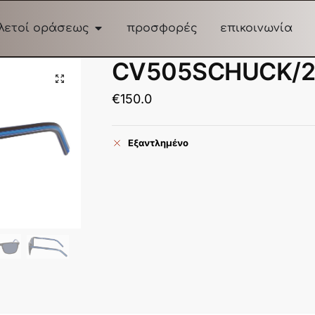
λετοί οράσεως
προσφορές
επικοινωνία
CV505SCHUCK/2
€
150.0
Εξαντλημένο