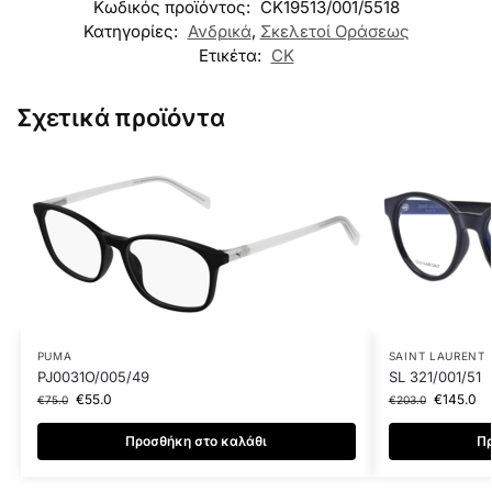
Κωδικός προϊόντος:
CK19513/001/5518
Κατηγορίες:
Ανδρικά
,
Σκελετοί Οράσεως
Ετικέτα:
CK
Σχετικά προϊόντα
PUMA
SAINT LAURENT
PJ0031O/005/49
SL 321/001/51
€
55.0
€
145.0
€
75.0
€
203.0
Προσθήκη στο καλάθι
Πρ