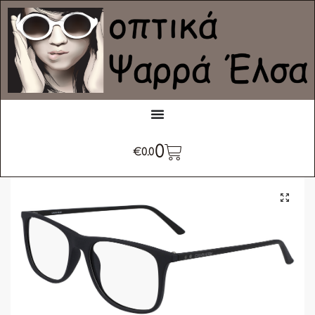
0
€
0.0