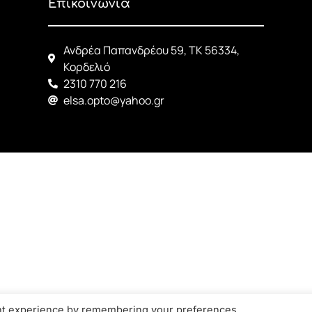
Επικοινωνία
Ανδρέα Παπανδρέου 59, ΤΚ 56334,
Κορδελιό
2310 770 216
elsa.opto@yahoo.gr
ant experience by remembering your preferences